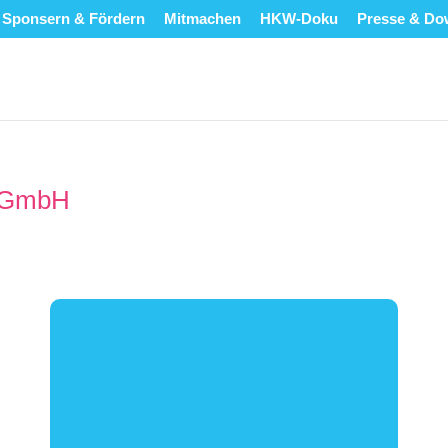
Sponsern & Fördern
Mitmachen
HKW-Doku
Presse & Do
N GmbH