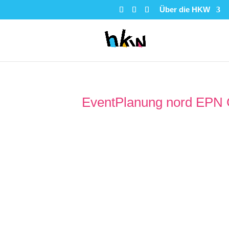
Über die HKW
EventPlanung nord EP