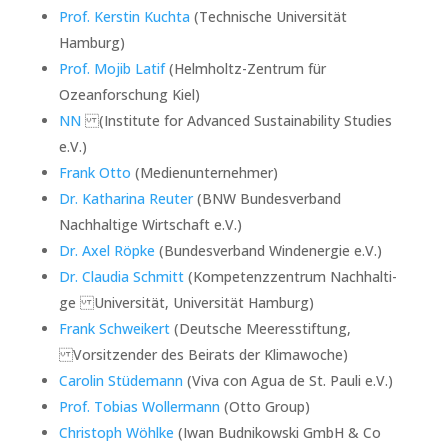
Prof. Kerstin Kuchta
(Technische Universität
Hamburg)
Prof. Mojib Latif
(Helmholtz-Zentrum für
Ozeanforschung Kiel)
NN
(Institute for Advanced Sustainability Studies
e.V.)
Frank Otto
(Medienunternehmer)
Dr. Katharina Reuter
(BNW Bundesverband
Nachhaltige Wirtschaft e.V.)
Dr. Axel Röpke
(Bundesverband Windenergie e.V.)
Dr. Claudia Schmitt
(Kom­pe­tenz­zen­trum Nach­hal­ti­
ge Uni­ver­si­tät, Universität Hamburg)
Frank Schweikert
(Deutsche Meeresstiftung,
Vorsitzender des Beirats der Klimawoche)
Carolin Stüdemann
(Viva con Agua de St. Pauli e.V.)
Prof. Tobias Wollermann
(Otto Group)
Christoph Wöhlke
(Iwan Budnikowski GmbH & Co